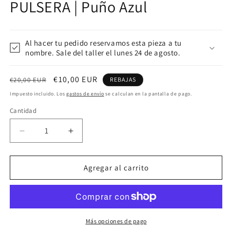
PULSERA | Puño Azul
v
ventana
m
modal
Al hacer tu pedido reservamos esta pieza a tu
nombre. Sale del taller el lunes 24 de agosto.
Precio
Precio
€10,00 EUR
€20,00 EUR
REBAJAS
habitual
de
Impuesto incluido. Los
gastos de envío
se calculan en la pantalla de pago.
oferta
Cantidad
Reducir
Aumentar
cantidad
cantidad
para
para
PULSERA
PULSERA
Agregar al carrito
|
|
Puño
Puño
Azul
Azul
Más opciones de pago