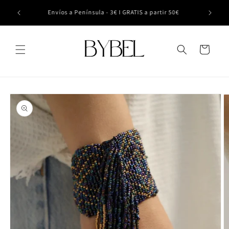
Ir
 el 24 de
directamente
Envíos a Península - 3€ I GRATIS a partir 50€
al contenido
Carrito
Ir
directamente
a la
información
del producto