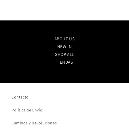
t
a
c
t
o
ABOUT US
NEW IN
SHOP ALL
TIENDAS
Contacto
Política de Envío
Cambios y Devoluciones