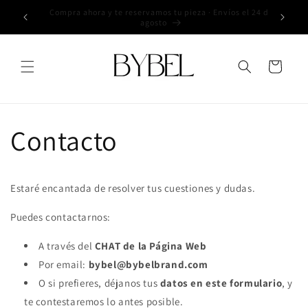
Ir
directamente
Envíos a Península - 3€ I GRATIS a partir 50€
al contenido
Carrito
Contacto
Estaré encantada de resolver tus cuestiones y dudas.
Puedes contactarnos:
A través del
CHAT de la Página Web
Por email:
bybel@bybelbrand.com
O si prefieres, déjanos tus
datos en este formulario
, y
te contestaremos lo antes posible.