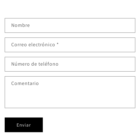
F
Nombre
o
r
Correo electrónico
*
m
u
l
Número de teléfono
a
r
Comentario
i
o
d
e
c
Enviar
o
n