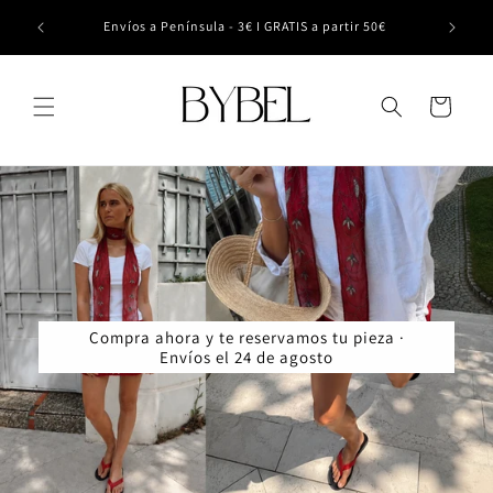
Ir
 el 24 de
directamente
Envíos a Península - 3€ I GRATIS a partir 50€
al contenido
Carrito
Compra ahora y te reservamos tu pieza ·
Envíos el 24 de agosto