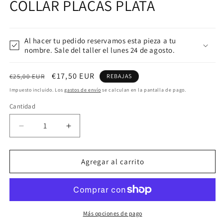
COLLAR PLACAS PLATA
Al hacer tu pedido reservamos esta pieza a tu
nombre. Sale del taller el lunes 24 de agosto.
Precio
Precio
€17,50 EUR
€25,00 EUR
REBAJAS
habitual
de
Impuesto incluido. Los
gastos de envío
se calculan en la pantalla de pago.
oferta
Cantidad
Reducir
Aumentar
cantidad
cantidad
para
para
COLLAR
COLLAR
Agregar al carrito
PLACAS
PLACAS
PLATA
PLATA
Más opciones de pago