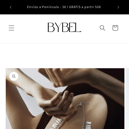
Ir
 el 24 de
directamente
Envíos a Península - 3€ I GRATIS a partir 50€
al contenido
Carrito
Ir
directamente
a la
información
del producto