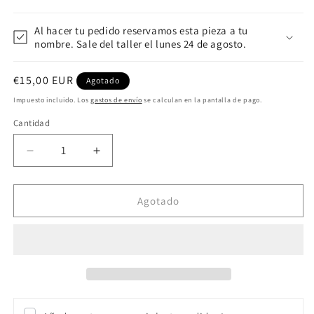
ventana
modal
Al hacer tu pedido reservamos esta pieza a tu
nombre. Sale del taller el lunes 24 de agosto.
Precio
€15,00 EUR
Agotado
habitual
Impuesto incluido. Los
gastos de envío
se calculan en la pantalla de pago.
Cantidad
Reducir
Aumentar
cantidad
cantidad
para
para
ANILLO
ANILLO
Agotado
RECTANGULO
RECTANGULO
NARANJA
NARANJA