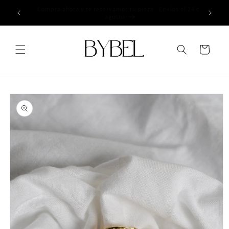
Ir
 el 24 de
directamente
Envíos a Península - 3€ I GRATIS a partir 50€
al contenido
Carrito
Ir
directamente
a la
información
del producto