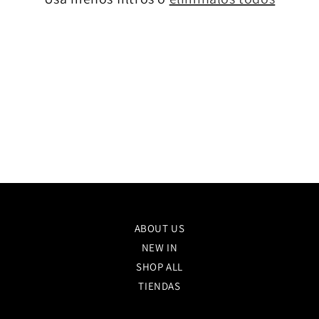
ó
n
:
ABOUT US
NEW IN
SHOP ALL
TIENDAS